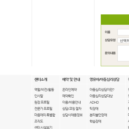
센터소개
예약 및 안내
영유아/아동심리상담
역할/비전/활동
온라인예약
아동심리상담이란?
인사말
예약확인
아동심리상담대상
원장 프로필
이용/비용안내
ADHD
전문가 프로필
상담/코칭 절차
틱장애
마음애의 특별함
상담사채용정보
분리불안장애
조직도
학습장애
센터 시설보기