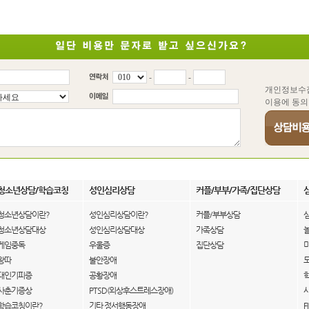
-
-
개인정보수
이용에 동의
청소년상담/학습코칭
성인심리상담
커플/부부/가족/집단상담
청소년상담이란?
성인심리상담이란?
커플/부부상담
청소년상담대상
성인심리상담대상
가족상담
게임중독
우울증
집단상담
왕따
불안장애
대인기피증
공황장애
사춘기증상
PTSD(외상후스트레스장애)
학습코칭이란?
기타 정서행동장애
F