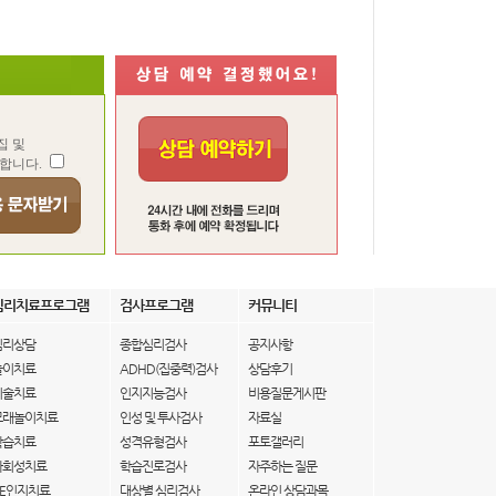
집 및
합니다.
심리치료프로그램
검사프로그램
커뮤니티
심리상담
종합심리검사
공지사항
놀이치료
ADHD(집중력)검사
상담후기
미술치료
인지지능검사
비용질문게시판
모래놀이치료
인성 및 투사검사
자료실
학습치료
성격유형검사
포토갤러리
사회성치료
학습진로검사
자주하는 질문
IE인지치료
대상별 심리검사
온라인 상담과목