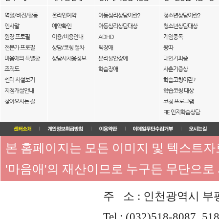
역할/비전/활동
온라인예약
아동심리상담이란?
청소년상담이란?
인사말
예약확인
아동심리상담대상
청소년상담대상
원장 프로필
이용/비용안내
ADHD
게임중독
전문가 프로필
상담/코칭 절차
틱장애
왕따
마음애의 특별함
상담사채용정보
분리불안장애
대인기피증
조직도
학습장애
사춘기증상
센터 시설보기
학습코칭이란?
지점개설안내
학습코칭 대상
찾아오시는 길
코칭 프로그램
FIE 인지학습상담
본 홈페이지는 모든 이미지 및 텍스트
'마음애'의 재산이므로 누구든 무단으로
주 소 : 인천광역시 부평
Tel : (032)518-8087, 51