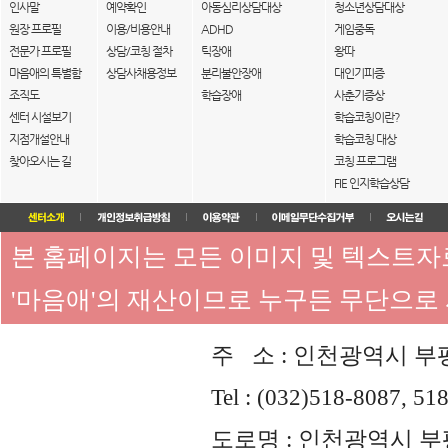
인사말
예약확인
아동심리상담대상
청소년상담대상
원장 프로필
이용/비용안내
ADHD
게임중독
전문가 프로필
상담/코칭 절차
틱장애
왕따
마음애의 특별함
상담사채용정보
분리불안장애
대인기피증
조직도
학습장애
사춘기증상
센터 시설보기
학습코칭이란?
지점개설안내
학습코칭 대상
찾아오시는 길
코칭 프로그램
FIE 인지학습상담
본 홈페이지는 모든 이미지 및 텍스트
'마음애'의 재산이므로 누구든 무단으로
주 소 : 인천광역시 부평
Tel : (032)518-8087, 51
도로명 : 인천광역시 부평