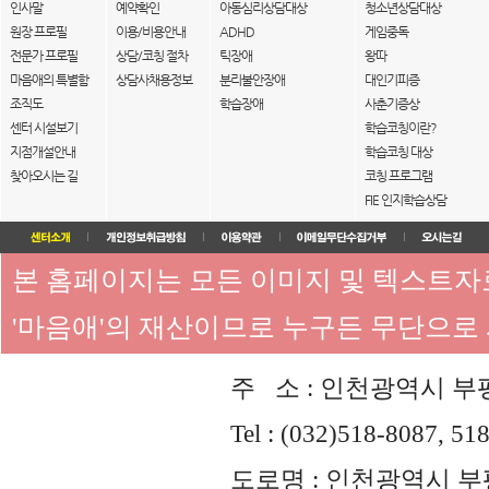
인사말
예약확인
아동심리상담대상
청소년상담대상
원장 프로필
이용/비용안내
ADHD
게임중독
전문가 프로필
상담/코칭 절차
틱장애
왕따
마음애의 특별함
상담사채용정보
분리불안장애
대인기피증
조직도
학습장애
사춘기증상
센터 시설보기
학습코칭이란?
지점개설안내
학습코칭 대상
찾아오시는 길
코칭 프로그램
FIE 인지학습상담
본 홈페이지는 모든 이미지 및 텍스트
'마음애'의 재산이므로 누구든 무단으로
주 소 : 인천광역시 부평
Tel : (032)518-8087, 51
도로명 : 인천광역시 부평