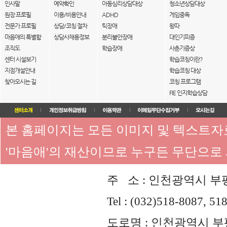
인사말
예약확인
아동심리상담대상
청소년상담대상
원장 프로필
이용/비용안내
ADHD
게임중독
전문가 프로필
상담/코칭 절차
틱장애
왕따
마음애의 특별함
상담사채용정보
분리불안장애
대인기피증
조직도
학습장애
사춘기증상
센터 시설보기
학습코칭이란?
지점개설안내
학습코칭 대상
찾아오시는 길
코칭 프로그램
FIE 인지학습상담
본 홈페이지는 모든 이미지 및 텍스트
'마음애'의 재산이므로 누구든 무단으로
주 소 : 인천광역시 부평
Tel : (032)518-8087, 51
도로명 : 인천광역시 부평