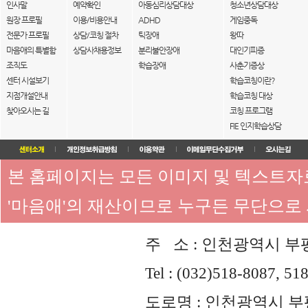
인사말
예약확인
아동심리상담대상
청소년상담대상
원장 프로필
이용/비용안내
ADHD
게임중독
전문가 프로필
상담/코칭 절차
틱장애
왕따
마음애의 특별함
상담사채용정보
분리불안장애
대인기피증
조직도
학습장애
사춘기증상
센터 시설보기
학습코칭이란?
지점개설안내
학습코칭 대상
찾아오시는 길
코칭 프로그램
FIE 인지학습상담
본 홈페이지는 모든 이미지 및 텍스트
'마음애'의 재산이므로 누구든 무단으로
주 소 : 인천광역시 부평
Tel : (032)518-8087, 51
도로명 : 인천광역시 부평