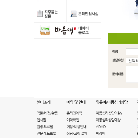
센터소개
예약 및 안내
영유아/아동심리상담
역할/비전/활동
온라인예약
아동심리상담이란?
인사말
예약확인
아동심리상담대상
원장 프로필
이용/비용안내
ADHD
전문가 프로필
상담/코칭 절차
틱장애