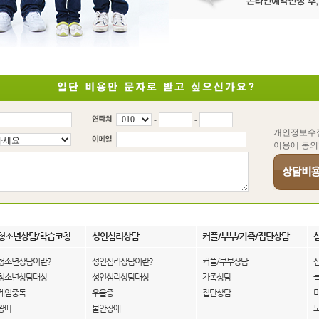
-
-
개인정보수
이용에 동의
청소년상담/학습코칭
성인심리상담
커플/부부/가족/집단상담
청소년상담이란?
성인심리상담이란?
커플/부부상담
청소년상담대상
성인심리상담대상
가족상담
게임중독
우울증
집단상담
왕따
불안장애