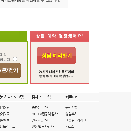
집 및
합니다.
심리치료프로그램
검사프로그램
커뮤니티
심리상담
종합심리검사
공지사항
놀이치료
ADHD(집중력)검사
상담후기
미술치료
인지지능검사
비용질문게시판
모래놀이치료
인성 및 투사검사
자료실