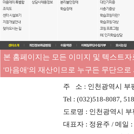
마음애의 특별함
상담사채용정보
분리불안장애
대인기피증
조직도
학습장애
사춘기증상
센터 시설보기
학습코칭이란?
지점개설안내
학습코칭 대상
찾아오시는 길
코칭 프로그램
FIE 인지학습상담
본 홈페이지는 모든 이미지 및 텍스트
'마음애'의 재산이므로 누구든 무단으로
주 소 : 인천광역시 부평
Tel : (032)518-8087, 51
도로명 : 인천광역시 부평
대표자 : 정윤주 / 메일 : 