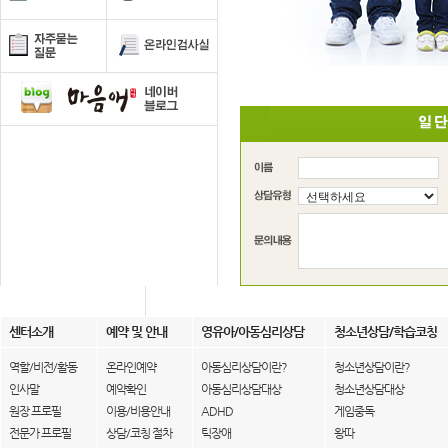
센터소개
예약 및 안내
영유아/아동심리상담
청소년상담/학습코칭
역할/비전/활동
온라인예약
아동심리상담이란?
청소년상담이란?
인사말
예약확인
아동심리상담대상
청소년상담대상
원장 프로필
이용/비용안내
ADHD
게임중독
전문가 프로필
상담/코칭 절차
틱장애
왕따