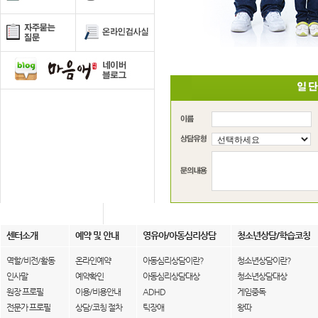
센터소개
예약 및 안내
영유아/아동심리상담
청소년상담/학습코칭
역할/비전/활동
온라인예약
아동심리상담이란?
청소년상담이란?
인사말
예약확인
아동심리상담대상
청소년상담대상
원장 프로필
이용/비용안내
ADHD
게임중독
전문가 프로필
상담/코칭 절차
틱장애
왕따