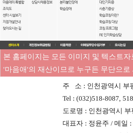
마음애의 특별함
상담사채용정보
분리불안장애
대인기피증
조직도
학습장애
사춘기증상
센터 시설보기
학습코칭이란?
지점개설안내
학습코칭 대상
찾아오시는 길
코칭 프로그램
FIE 인지학습상담
본 홈페이지는 모든 이미지 및 텍스트
'마음애'의 재산이므로 누구든 무단으로
주 소 : 인천광역시 부평
Tel : (032)518-8087, 51
도로명 : 인천광역시 부평
대표자 : 정윤주 / 메일 : 