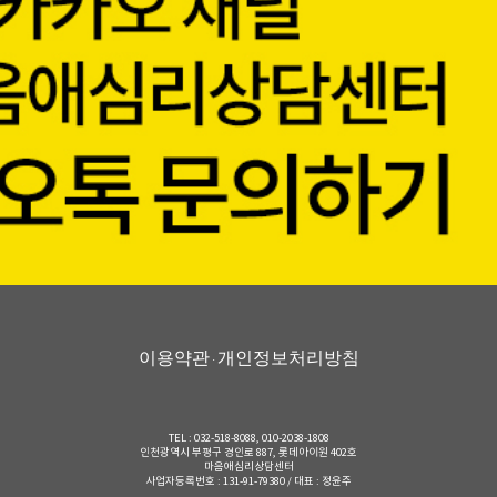
이용약관
개인정보처리방침
·
TEL : 032-518-8088, 010-2038-1808
인천광역시 부평구 경인로 887, 롯데아이원 402호
마음애심리상담센터
사업자등록번호 : 131-91-79380 / 대표 : 정윤주