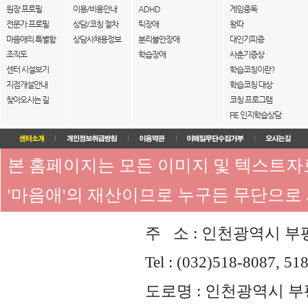
원장 프로필
이용/비용안내
ADHD
게임중독
전문가 프로필
상담/코칭 절차
틱장애
왕따
마음애의 특별함
상담사채용정보
분리불안장애
대인기피증
조직도
학습장애
사춘기증상
센터 시설보기
학습코칭이란?
지점개설안내
학습코칭 대상
찾아오시는 길
코칭 프로그램
FIE 인지학습상담
본 홈페이지는 모든 이미지 및 텍스트
'마음애'의 재산이므로 누구든 무단으로
주 소 : 인천광역시 부평
Tel : (032)518-8087, 51
도로명 : 인천광역시 부평