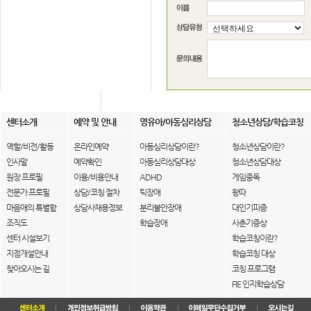
센터소개
예약 및 안내
영유아/아동심리상담
청소년상담/학습코칭
역할/비전/활동
온라인예약
아동심리상담이란?
청소년상담이란?
인사말
예약확인
아동심리상담대상
청소년상담대상
원장 프로필
이용/비용안내
ADHD
게임중독
전문가 프로필
상담/코칭 절차
틱장애
왕따
마음애의 특별함
상담사채용정보
분리불안장애
대인기피증
조직도
학습장애
사춘기증상
센터 시설보기
학습코칭이란?
지점개설안내
학습코칭 대상
찾아오시는 길
코칭 프로그램
FIE 인지학습상담