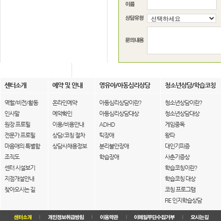
센터소개
예약 및 안내
영유아/아동심리상담
청소년상담/학습코칭
역할/비전/활동
온라인예약
아동심리상담이란?
청소년상담이란?
인사말
예약확인
아동심리상담대상
청소년상담대상
원장 프로필
이용/비용안내
ADHD
게임중독
전문가 프로필
상담/코칭 절차
틱장애
왕따
마음애의 특별함
상담사채용정보
분리불안장애
대인기피증
조직도
학습장애
사춘기증상
센터 시설보기
학습코칭이란?
지점개설안내
학습코칭 대상
찾아오시는 길
코칭 프로그램
FIE 인지학습상담