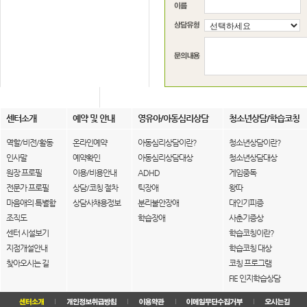
센터소개
예약 및 안내
영유아/아동심리상담
청소년상담/학습코칭
역할/비전/활동
온라인예약
아동심리상담이란?
청소년상담이란?
인사말
예약확인
아동심리상담대상
청소년상담대상
원장 프로필
이용/비용안내
ADHD
게임중독
전문가 프로필
상담/코칭 절차
틱장애
왕따
마음애의 특별함
상담사채용정보
분리불안장애
대인기피증
조직도
학습장애
사춘기증상
센터 시설보기
학습코칭이란?
지점개설안내
학습코칭 대상
찾아오시는 길
코칭 프로그램
FIE 인지학습상담