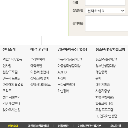
센터소개
예약 및 안내
영유아/아동심리상담
청소년상담/학습코칭
역할/비전/활동
온라인예약
아동심리상담이란?
청소년상담이란?
인사말
예약확인
아동심리상담대상
청소년상담대상
원장 프로필
이용/비용안내
ADHD
게임중독
전문가 프로필
상담/코칭 절차
틱장애
왕따
마음애의 특별함
상담사채용정보
분리불안장애
대인기피증
조직도
학습장애
사춘기증상
센터 시설보기
학습코칭이란?
지점개설안내
학습코칭 대상
찾아오시는 길
코칭 프로그램
FIE 인지학습상담