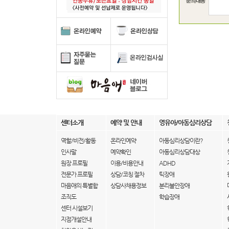
센터소개
예약 및 안내
영유아/아동심리상담
역할/비전/활동
온라인예약
아동심리상담이란?
인사말
예약확인
아동심리상담대상
원장 프로필
이용/비용안내
ADHD
전문가 프로필
상담/코칭 절차
틱장애
마음애의 특별함
상담사채용정보
분리불안장애
조직도
학습장애
센터 시설보기
지점개설안내