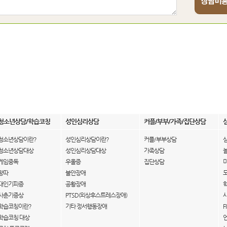
청소년상담/학습코칭
성인심리상담
커플/부부/가족/집단상담
청소년상담이란?
성인심리상담이란?
커플/부부상담
청소년상담대상
성인심리상담대상
가족상담
게임중독
우울증
집단상담
왕따
불안장애
대인기피증
공황장애
사춘기증상
PTSD(외상후스트레스장애)
학습코칭이란?
기타 정서행동장애
F
학습코칭 대상