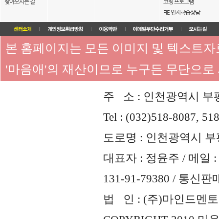
찾아오시는 길
코칭 프로그램
FIE 인지학습상담
본 홈페이지는 모든 이미지 및 텍스트
'마음애'의 재산이므로 누구든 무단으로
주 소 : 인천광역시 부평
Tel : (032)518-8087, 51
도로명 : 인천광역시 부평
대표자 : 정윤주 / 메일 : 
131-91-79380 / 통
법 인 : (주)마인드멘토즈 