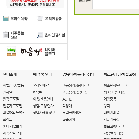
센터소개
예약 및 안내
영유아/아동심리상담
청소년상담/학습코칭
역할/비전/활동
온라인예약
아동심리상담이란?
청소년상담이란?
인사말
예약확인
아동심리상담대상
청소년상담대상
원장 프로필
이용/비용안내
ADHD
게임중독
전문가 프로필
상담/코칭 절차
틱장애
왕따
마음애의 특별함
상담사채용정보
분리불안장애
대인기피증
조직도
학습장애
사춘기증상
센터 시설보기
학습코칭이란?
지점개설안내
학습코칭 대상