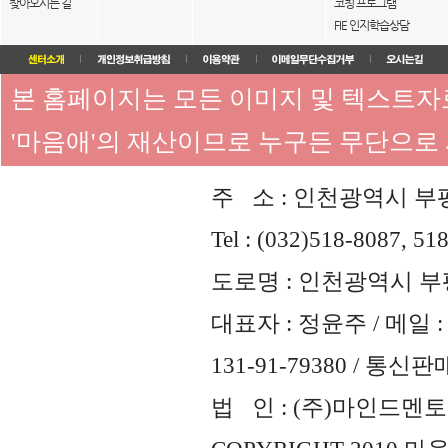
찾아오시는 길
코칭 프로그램
FIE 인지학습상담
본 홈페이지는 모든 이미지 및 텍스트
'마음애'의 재산이므로 누구든 무단으로
주 소 : 인천광역시 부평
Tel : (032)518-8087, 51
도로명 : 인천광역시 부평
대표자 : 정윤주 / 메일 : 
131-91-79380 / 통
법 인 : (주)마인드멘토즈 