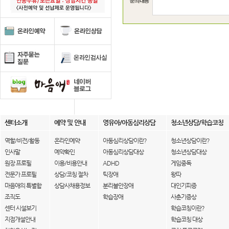
센터소개
예약 및 안내
영유아/아동심리상담
청소년상담/학습코칭
역할/비전/활동
온라인예약
아동심리상담이란?
청소년상담이란?
인사말
예약확인
아동심리상담대상
청소년상담대상
원장 프로필
이용/비용안내
ADHD
게임중독
전문가 프로필
상담/코칭 절차
틱장애
왕따
마음애의 특별함
상담사채용정보
분리불안장애
대인기피증
조직도
학습장애
사춘기증상
센터 시설보기
학습코칭이란?
지점개설안내
학습코칭 대상