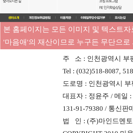
찾아오시는 길
코칭 프로그램
FIE 인지학습상담
본 홈페이지는 모든 이미지 및 텍스트
'마음애'의 재산이므로 누구든 무단으로
주 소 : 인천광역시 부평
Tel : (032)518-8087, 51
도로명 : 인천광역시 부평
대표자 : 정윤주 / 메일 : 
131-91-79380 / 통
법 인 : (주)마인드멘토즈 