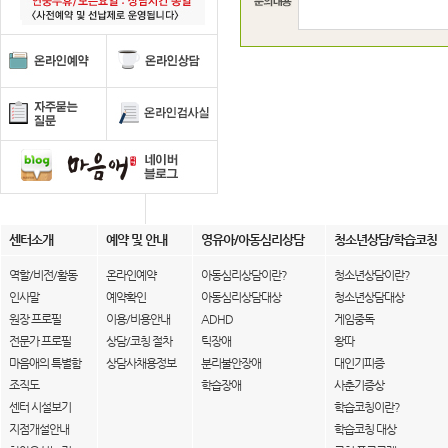
센터소개
예약 및 안내
영유아/아동심리상담
청소년상담/학습코칭
역할/비전/활동
온라인예약
아동심리상담이란?
청소년상담이란?
인사말
예약확인
아동심리상담대상
청소년상담대상
원장 프로필
이용/비용안내
ADHD
게임중독
전문가 프로필
상담/코칭 절차
틱장애
왕따
마음애의 특별함
상담사채용정보
분리불안장애
대인기피증
조직도
학습장애
사춘기증상
센터 시설보기
학습코칭이란?
지점개설안내
학습코칭 대상