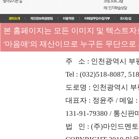
찾아오시는 길
코칭 프로그램
FIE 인지학습상담
본 홈페이지는 모든 이미지 및 텍스트
'마음애'의 재산이므로 누구든 무단으로
주 소 : 인천광역시 부평
Tel : (032)518-8087, 51
도로명 : 인천광역시 부평
대표자 : 정윤주 / 메일 : 
131-91-79380 / 통
법 인 : (주)마인드멘토즈 