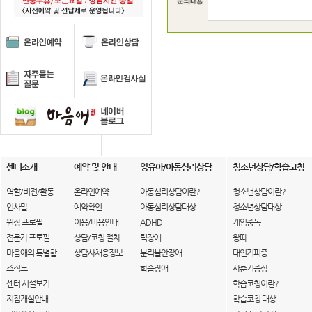
센터소개
예약 및 안내
영유아/아동심리상담
청소년상담/학습코칭
역할/비전/활동
온라인예약
아동심리상담이란?
청소년상담이란?
인사말
예약확인
아동심리상담대상
청소년상담대상
원장 프로필
이용/비용안내
ADHD
게임중독
전문가 프로필
상담/코칭 절차
틱장애
왕따
마음애의 특별함
상담사채용정보
분리불안장애
대인기피증
조직도
학습장애
사춘기증상
센터 시설보기
학습코칭이란?
지점개설안내
학습코칭 대상