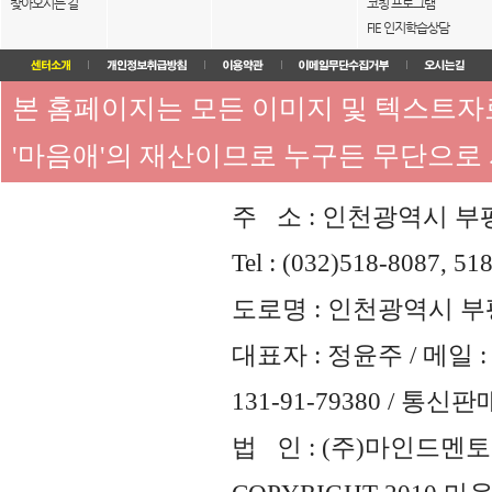
찾아오시는 길
코칭 프로그램
FIE 인지학습상담
본 홈페이지는 모든 이미지 및 텍스트
'마음애'의 재산이므로 누구든 무단으로
주 소 : 인천광역시 부평
Tel : (032)518-8087, 51
도로명 : 인천광역시 부평
대표자 : 정윤주 / 메일 : 
131-91-79380 / 통
법 인 : (주)마인드멘토즈 