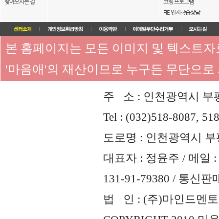
찾아오시는 길
코칭 프로그램
FIE 인지학습상담
본 홈페이지는 모든 이미지 및 텍스트
'마음애'의 재산이므로 누구든 무단으로
주 소 : 인천광역시 부평
Tel : (032)518-8087, 51
도로명 : 인천광역시 부평
대표자 : 정윤주 / 메일 : 
131-91-79380 / 통
법 인 : (주)마인드멘토즈 