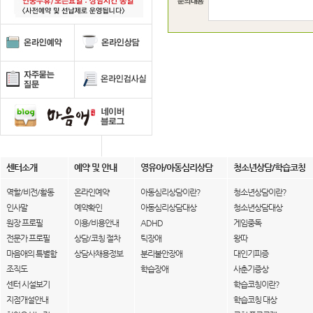
센터소개
예약 및 안내
영유아/아동심리상담
청소년상담/학습코칭
역할/비전/활동
온라인예약
아동심리상담이란?
청소년상담이란?
인사말
예약확인
아동심리상담대상
청소년상담대상
원장 프로필
이용/비용안내
ADHD
게임중독
전문가 프로필
상담/코칭 절차
틱장애
왕따
마음애의 특별함
상담사채용정보
분리불안장애
대인기피증
조직도
학습장애
사춘기증상
센터 시설보기
학습코칭이란?
지점개설안내
학습코칭 대상