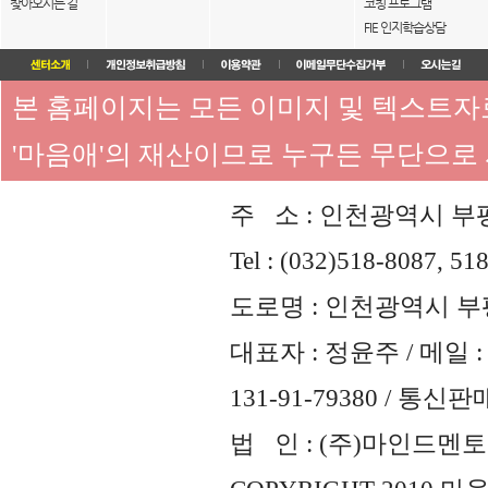
찾아오시는 길
코칭 프로그램
FIE 인지학습상담
본 홈페이지는 모든 이미지 및 텍스트
'마음애'의 재산이므로 누구든 무단으로
주 소 : 인천광역시 부평
Tel : (032)518-8087, 51
도로명 : 인천광역시 부평
대표자 : 정윤주 / 메일 : 
131-91-79380 / 통
법 인 : (주)마인드멘토즈 