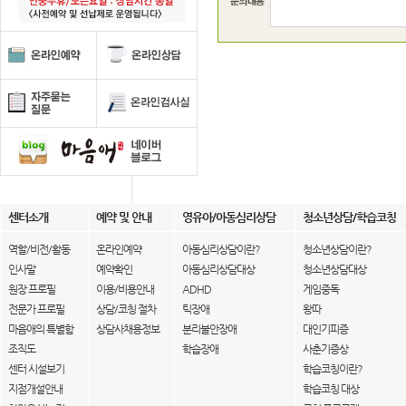
센터소개
예약 및 안내
영유아/아동심리상담
청소년상담/학습코칭
역할/비전/활동
온라인예약
아동심리상담이란?
청소년상담이란?
인사말
예약확인
아동심리상담대상
청소년상담대상
원장 프로필
이용/비용안내
ADHD
게임중독
전문가 프로필
상담/코칭 절차
틱장애
왕따
마음애의 특별함
상담사채용정보
분리불안장애
대인기피증
조직도
학습장애
사춘기증상
센터 시설보기
학습코칭이란?
지점개설안내
학습코칭 대상