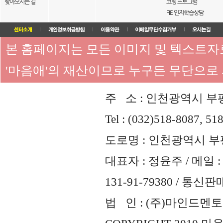
찾아오시는 길
코칭 프로그램
FIE 인지학습상담
본 홈페이지는 모든 이미지 및 텍스트
'마음애'의 재산이므로 누구든 무단으로
주 소 : 인천광역시 부평
Tel : (032)518-8087, 51
도로명 : 인천광역시 부평
대표자 : 정윤주 / 메일 : 
131-91-79380 / 통
법 인 : (주)마인드멘토즈 