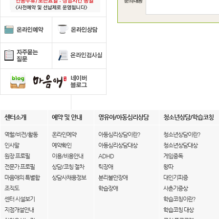
센터소개
예약 및 안내
영유아/아동심리상담
청소년상담/학습코칭
역할/비전/활동
온라인예약
아동심리상담이란?
청소년상담이란?
인사말
예약확인
아동심리상담대상
청소년상담대상
원장 프로필
이용/비용안내
ADHD
게임중독
전문가 프로필
상담/코칭 절차
틱장애
왕따
마음애의 특별함
상담사채용정보
분리불안장애
대인기피증
조직도
학습장애
사춘기증상
센터 시설보기
학습코칭이란?
지점개설안내
학습코칭 대상