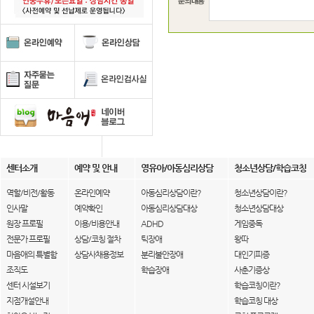
센터소개
예약 및 안내
영유아/아동심리상담
청소년상담/학습코칭
역할/비전/활동
온라인예약
아동심리상담이란?
청소년상담이란?
인사말
예약확인
아동심리상담대상
청소년상담대상
원장 프로필
이용/비용안내
ADHD
게임중독
전문가 프로필
상담/코칭 절차
틱장애
왕따
마음애의 특별함
상담사채용정보
분리불안장애
대인기피증
조직도
학습장애
사춘기증상
센터 시설보기
학습코칭이란?
지점개설안내
학습코칭 대상