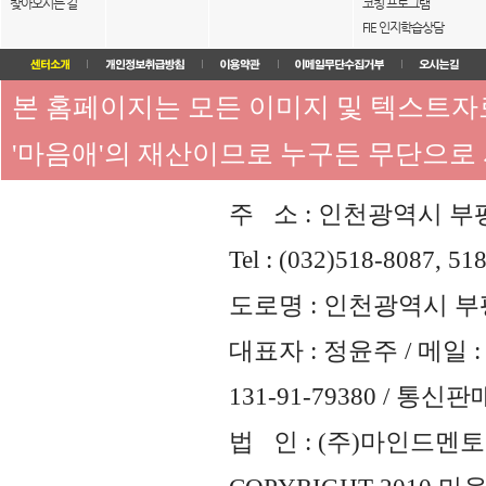
찾아오시는 길
코칭 프로그램
FIE 인지학습상담
본 홈페이지는 모든 이미지 및 텍스트
'마음애'의 재산이므로 누구든 무단으로
주 소 : 인천광역시 부평
Tel : (032)518-8087, 51
도로명 : 인천광역시 부평
대표자 : 정윤주 / 메일 : 
131-91-79380 / 통
법 인 : (주)마인드멘토즈 