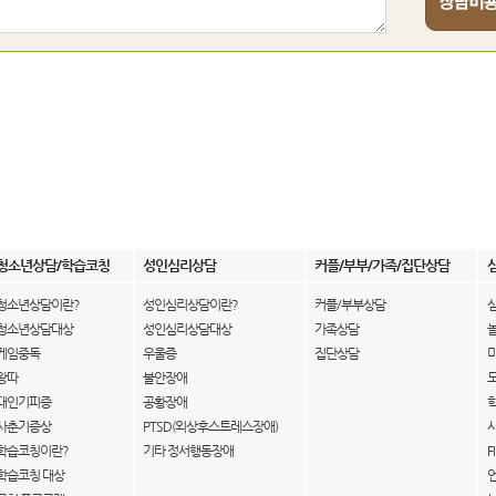
청소년상담/학습코칭
성인심리상담
커플/부부/가족/집단상담
청소년상담이란?
성인심리상담이란?
커플/부부상담
청소년상담대상
성인심리상담대상
가족상담
게임중독
우울증
집단상담
왕따
불안장애
대인기피증
공황장애
사춘기증상
PTSD(외상후스트레스장애)
학습코칭이란?
기타 정서행동장애
F
학습코칭 대상