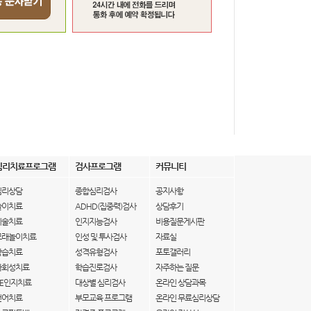
심리치료프로그램
검사프로그램
커뮤니티
심리상담
종합심리검사
공지사항
놀이치료
ADHD(집중력)검사
상담후기
미술치료
인지지능검사
비용질문게시판
모래놀이치료
인성 및 투사검사
자료실
학습치료
성격유형검사
포토갤러리
사회성치료
학습진로검사
자주하는 질문
IE인지치료
대상별 심리검사
온라인 상담과목
언어치료
부모교육 프로그램
온라인 무료심리상담