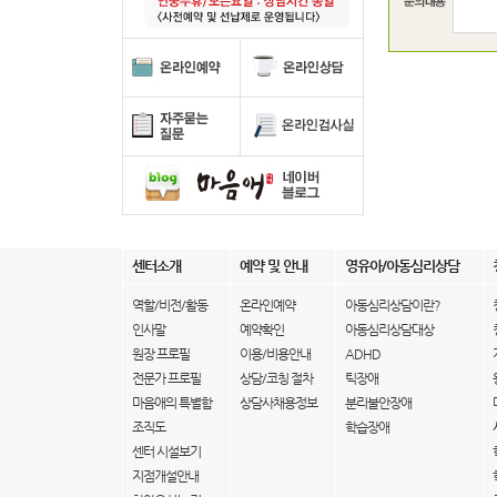
센터소개
예약 및 안내
영유아/아동심리상담
역할/비전/활동
온라인예약
아동심리상담이란?
인사말
예약확인
아동심리상담대상
원장 프로필
이용/비용안내
ADHD
전문가 프로필
상담/코칭 절차
틱장애
마음애의 특별함
상담사채용정보
분리불안장애
조직도
학습장애
센터 시설보기
지점개설안내