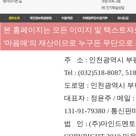
찾아오시는 길
코칭 프로그램
FIE 인지학습상담
본 홈페이지는 모든 이미지 및 텍스트
'마음애'의 재산이므로 누구든 무단으로
주 소 : 인천광역시 부평
Tel : (032)518-8087, 51
도로명 : 인천광역시 부평
대표자 : 정윤주 / 메일 : 
131-91-79380 / 통
법 인 : (주)마인드멘토즈 