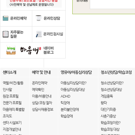
센터소개
예약 및 안내
영유아/아동심리상담
청소년상담/학습코칭
역할/비전/활동
온라인예약
아동심리상담이란?
청소년상담이란?
인사말
예약확인
아동심리상담대상
청소년상담대상
원장 프로필
이용/비용안내
ADHD
게임중독
전문가 프로필
상담/코칭 절차
틱장애
왕따
마음애의 특별함
상담사채용정보
분리불안장애
대인기피증
조직도
학습장애
사춘기증상
센터 시설보기
학습코칭이란?
지점개설안내
학습코칭 대상