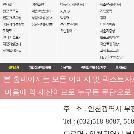
인사말
예약확인
아동심리상담대상
청소년상담대상
원장 프로필
이용/비용안내
ADHD
게임중독
전문가 프로필
상담/코칭 절차
틱장애
왕따
마음애의 특별함
상담사채용정보
분리불안장애
대인기피증
조직도
학습장애
사춘기증상
센터 시설보기
학습코칭이란?
지점개설안내
학습코칭 대상
찾아오시는 길
코칭 프로그램
FIE 인지학습상담
본 홈페이지는 모든 이미지 및 텍스트
'마음애'의 재산이므로 누구든 무단으로
주 소 : 인천광역시 부평
Tel : (032)518-8087, 51
도로명 : 인천광역시 부평