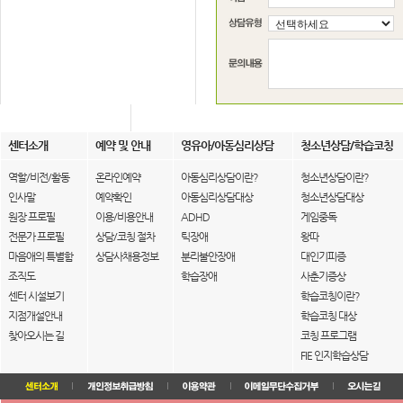
센터소개
예약 및 안내
영유아/아동심리상담
청소년상담/학습코칭
역할/비전/활동
온라인예약
아동심리상담이란?
청소년상담이란?
인사말
예약확인
아동심리상담대상
청소년상담대상
원장 프로필
이용/비용안내
ADHD
게임중독
전문가 프로필
상담/코칭 절차
틱장애
왕따
마음애의 특별함
상담사채용정보
분리불안장애
대인기피증
조직도
학습장애
사춘기증상
센터 시설보기
학습코칭이란?
지점개설안내
학습코칭 대상
찾아오시는 길
코칭 프로그램
FIE 인지학습상담