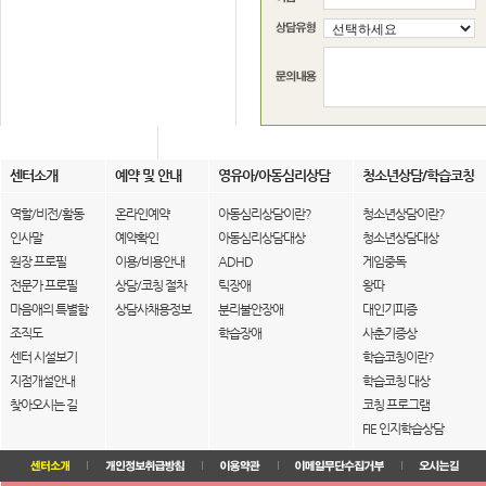
센터소개
예약 및 안내
영유아/아동심리상담
청소년상담/학습코칭
역할/비전/활동
온라인예약
아동심리상담이란?
청소년상담이란?
인사말
예약확인
아동심리상담대상
청소년상담대상
원장 프로필
이용/비용안내
ADHD
게임중독
전문가 프로필
상담/코칭 절차
틱장애
왕따
마음애의 특별함
상담사채용정보
분리불안장애
대인기피증
조직도
학습장애
사춘기증상
센터 시설보기
학습코칭이란?
지점개설안내
학습코칭 대상
찾아오시는 길
코칭 프로그램
FIE 인지학습상담