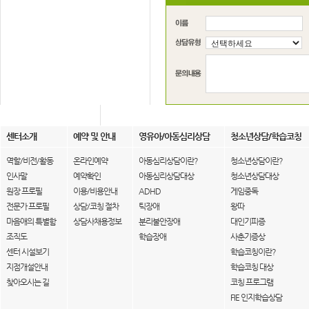
센터소개
예약 및 안내
영유아/아동심리상담
청소년상담/학습코칭
역할/비전/활동
온라인예약
아동심리상담이란?
청소년상담이란?
인사말
예약확인
아동심리상담대상
청소년상담대상
원장 프로필
이용/비용안내
ADHD
게임중독
전문가 프로필
상담/코칭 절차
틱장애
왕따
마음애의 특별함
상담사채용정보
분리불안장애
대인기피증
조직도
학습장애
사춘기증상
센터 시설보기
학습코칭이란?
지점개설안내
학습코칭 대상
찾아오시는 길
코칭 프로그램
FIE 인지학습상담