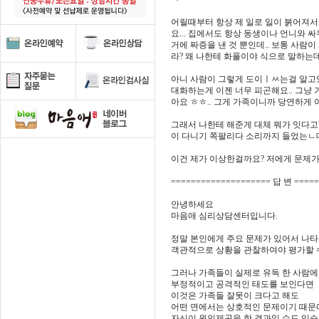
어릴때부터 항상 제 일로 일이 붉어져서
요... 집에서도 항상 동생이나 언니와 
거에 짜증을 낸 것 뿐인데.. 보통 사
라? 왜 나한테 화풀이야 식으로 말하
아니 사람이 그렇게 도이ㅣㅆ는걸 알고있
대화하는게 이젠 너무 피곤해요.. 그냥 
아요 ㅎㅎ.. 그게 가족이니까 당연하게 
그래서 나한테 해준게 대체 뭐가 잇다고
이 다니기 쪽팔리다 소리까지 들었는ㄴ데 ㅋ 
이건 제가 이상한걸까요? 저에게 문제가 
==================== 답 변 ====
안녕하세요
마음애 심리상담센터입니다.
정말 본인에게 주요 문제가 있어서 나
객관적으로 상황을 관찰하여야 평가할 
그러나 가족들이 실제로 유독 한 사람
부정적이고 공격적인 태도를 보인다면
이것은 가족들 잘못이 크다고 해도
어떤 면에서는 상호적인 문제이기 때문
자신이 원인제공을 한 결과일 수도 있습