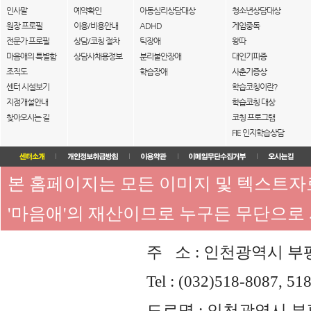
인사말
예약확인
아동심리상담대상
청소년상담대상
원장 프로필
이용/비용안내
ADHD
게임중독
전문가 프로필
상담/코칭 절차
틱장애
왕따
마음애의 특별함
상담사채용정보
분리불안장애
대인기피증
조직도
학습장애
사춘기증상
센터 시설보기
학습코칭이란?
지점개설안내
학습코칭 대상
찾아오시는 길
코칭 프로그램
FIE 인지학습상담
본 홈페이지는 모든 이미지 및 텍스트
'마음애'의 재산이므로 누구든 무단으로
주 소 : 인천광역시 부평
Tel : (032)518-8087, 51
도로명 : 인천광역시 부평