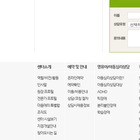
센터소개
예약 및 안내
영유아/아동심리상담
역할/비전/활동
온라인예약
아동심리상담이란?
인사말
예약확인
아동심리상담대상
원장 프로필
이용/비용안내
ADHD
전문가 프로필
상담/코칭 절차
틱장애
마음애의 특별함
상담사채용정보
분리불안장애
조직도
학습장애
센터 시설보기
지점개설안내
찾아오시는 길