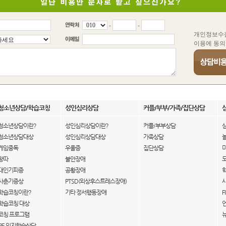
-
-
개인정보수
이용에 동의
청소년상담/학습코칭
성인심리상담
커플/부부/가족/집단상담
청소년상담이란?
성인심리상담이란?
커플/부부상담
청소년상담대상
성인심리상담대상
가족상담
게임중독
우울증
집단상담
왕따
불안장애
대인기피증
공황장애
사춘기증상
PTSD(외상후스트레스장애)
학습코칭이란?
기타 정서행동장애
F
학습코칭 대상
코칭 프로그램
FIE 인지학습상담