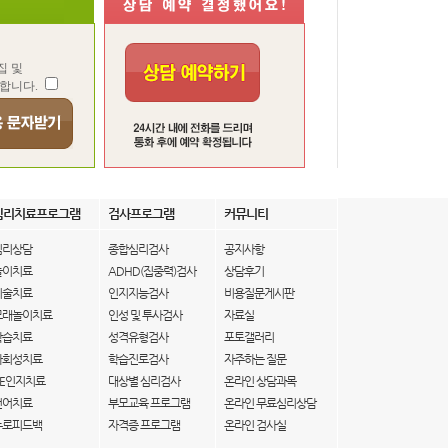
집 및
합니다.
심리치료프로그램
검사프로그램
커뮤니티
심리상담
종합심리검사
공지사항
놀이치료
ADHD(집중력)검사
상담후기
미술치료
인지지능검사
비용질문게시판
모래놀이치료
인성 및 투사검사
자료실
학습치료
성격유형검사
포토갤러리
사회성치료
학습진로검사
자주하는 질문
IE인지치료
대상별 심리검사
온라인 상담과목
언어치료
부모교육 프로그램
온라인 무료심리상담
뉴로피드백
자격증 프로그램
온라인 검사실