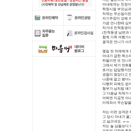
아내에게는 친정이 
학창시절 부모님과
처제는 무슨일이든
자기주장이 강해 
가끔 언니한테 심
처가네 친척동생이 
(친척동생 남편과 
함께 가족 여행가
결국은 언니가 사
몇일 전 처제에게 
아내가 급한 목소
하필이면 또 언니
그래서 제가 전화
로서는 답답했지만
경찰이 찾았다고 연
나중에 알고 봤더
다행히 피해도 없
형부가 남처럼 얘기
그 다음날 처제가
어쩌면 지금껏 아내
이제와서 무슨말을
저는 이런 성격은 
그 당시 아내가 울
고 싫으네요. ㅠㅠ
저는 늘 남들보다 
오히려 감정에 휘둘