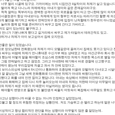
너무 멀리 시골에 있구요. 가까이에는 아직 시집안간 4살차이의 처제가 살고 있습니다
 떨어져 학교 다니느라 처제에게는 아내가 엄마와 같은 존재같더라구요.
 척척 잘하는 똑부러지는 완벽한 성격이지만 외로움을 많이 타고 언니한테 많이 의지해
의사결정권이 항상 아내보다는 처제에게 있어 형부인 저로서는 따라가기만 할뿐 제 의
하게 불만을 얘기하고 싸워서 연락안되구 중간에 입장이 난처할때가 한두번이 아니었습
놀러와 함께 밥 먹을 준비하다가 싸우고 집에 간다고 가버리고..
저도 같이 있는데도 불구하고..)
서 언니가 기분나쁘게 했다고 길거리에서 싸우고 제가 타일러서 데려간적도 있고..
과하거나 처제가 아이 보고싶어서 집에 오지만요.
안좋은 일이 있었습니다.
리로 장모님한테 전화왔는데 처제가 어디 모텔같은데 끌려가서 집에도 못가고 있다고
와 싸우는 바람에 처제가 언니휴대폰 수신거부 해논 상태였고 저는 야간근무라 회사 현
를 했는데 어떻게 말을 해야할지 조심스레 전화했지만 처제가 차분한 목소리로 별일 
 그럼 연락달라고 하고 끊었죠. 그리고 아내한테 얘기해서 바로 경찰에 신고했구요.
락이 왔는데 우리집앞에 차끌고 와서 차 안에 있었다고..
니 보이스피싱에 당해서 8시간이나 통화하며 조종당해 이끌려 모텔까지 다녀오고 시달
어 잘 끝났는데 그날 새벽 전화통화로 다시한번 처제가 아내와 싸웠다는데요.
했다고 화를 내며 인연 끊자고 했답니다. 아내는 속상해서 저한테 미안하다고 하고..
 아내와 화해하고 집에 다시 자주 놀러오는데
아내와 처제는 저한테 더이상 아무말이 없
와 처제가 싸운 이유가 저 때문이 아닐까라는 생각도 듭니다.
 해야할지 변명으로 들릴지 또 불만생겨 싸울지 머릿속이 복잡해서 아무말도 못하고
타고난 성향이니까 바꿀 수 없는 거니까 인정하고 살았었는데..
고불고 할 정도의 위험한 걱정되는 상황인데.. 저도 가슴뛰고 손 떨리고 하는데 말은
이성적이고 항상 합리적인 판단을 하는 성향이라 아무렇지 않은 줄 알았는데..
리지 않고 냉정함을 잃지않고 침착한면이 좋은 줄 알았는데..