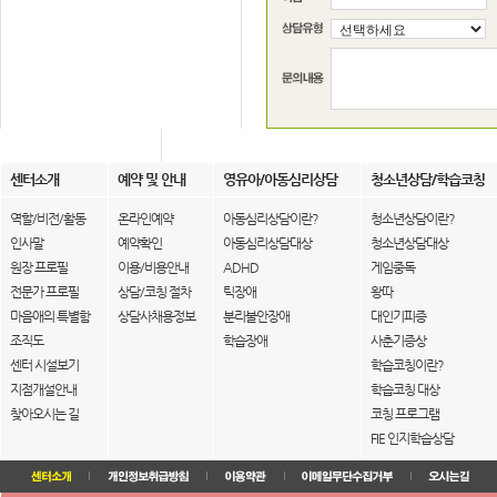
센터소개
예약 및 안내
영유아/아동심리상담
청소년상담/학습코칭
역할/비전/활동
온라인예약
아동심리상담이란?
청소년상담이란?
인사말
예약확인
아동심리상담대상
청소년상담대상
원장 프로필
이용/비용안내
ADHD
게임중독
전문가 프로필
상담/코칭 절차
틱장애
왕따
마음애의 특별함
상담사채용정보
분리불안장애
대인기피증
조직도
학습장애
사춘기증상
센터 시설보기
학습코칭이란?
지점개설안내
학습코칭 대상
찾아오시는 길
코칭 프로그램
FIE 인지학습상담