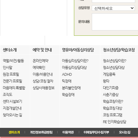
센터소개
예약 및 안내
영유아/아동심리상담
청소년상담/학습코칭
역할/비전/활동
온라인예약
아동심리상담이란?
청소년상담이란?
인사말
예약확인
아동심리상담대상
청소년상담대상
원장 프로필
이용/비용안내
ADHD
게임중독
전문가 프로필
상담/코칭 절차
틱장애
왕따
마음애의 특별함
상담사채용정보
분리불안장애
대인기피증
조직도
학습장애
사춘기증상
센터 시설보기
학습코칭이란?
지점개설안내
학습코칭 대상
찾아오시는 길
코칭 프로그램
FIE 인지학습상담