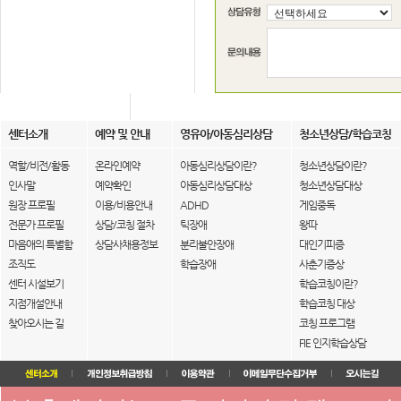
센터소개
예약 및 안내
영유아/아동심리상담
청소년상담/학습코칭
역할/비전/활동
온라인예약
아동심리상담이란?
청소년상담이란?
인사말
예약확인
아동심리상담대상
청소년상담대상
원장 프로필
이용/비용안내
ADHD
게임중독
전문가 프로필
상담/코칭 절차
틱장애
왕따
마음애의 특별함
상담사채용정보
분리불안장애
대인기피증
조직도
학습장애
사춘기증상
센터 시설보기
학습코칭이란?
지점개설안내
학습코칭 대상
찾아오시는 길
코칭 프로그램
FIE 인지학습상담