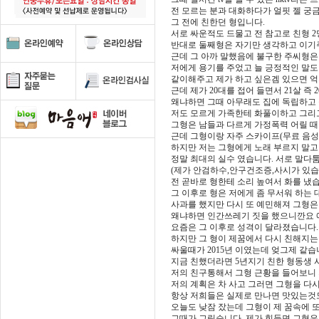
전 모르는 분과 대화하다가 얼핏 젤 궁
그 전에 친한던 형입니다.
서로 싸운적도 드물고 전 참고로 친형 2
반대로 둘째형은 자기만 생각하고 이기주
근데 그 아까 말했음에 불구한 주씨형은
저에게 용기를 주었고 늘 긍정적인 말
같이해주고 제가 하고 싶은겜 있으면 
근데 제가 20대를 접어 들면서 21살 즉 
왜냐하면 그때 아무래도 집에 독립하고 
저도 모르게 가족한테 화풀이하고 그리
그형은 남들과 다르게 가정폭력 어릴 때
근데 그형이랑 자주 스카이프(무료 음성
하지만 저는 그형에게 노래 부르지 말고 
정말 최대의 실수 였습니다. 서로 말다
(제가 안검하수,안구건조증,사시가 있습
전 곧바로 형한테 소리 높여서 화를 냈
그 이후로 형은 저에게 좀 무서워 하는
사과를 했지만 다시 또 예민해져 그형은
왜냐하면 인간쓰레기 짓을 했으니깐요 에
요즘은 그 이후로 성격이 달라졌습니다.
하지만 그 형이 제꿈에서 다시 친해지는 
싸울때가 2015년 이였는데 엊그제 같습
지금 친했더라면 5년지기 친한 형동생
저의 친구통해서 그형 근황을 들어보니
저의 계획은 차 사고 그러면 그형을 다
항상 저희들은 실제로 만나면 맛있는것
오늘도 낮잠 잤는데 그형이 제 꿈속에 
그때가 그립습니다. 제가 힘들면 그형은