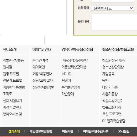
센터소개
예약 및 안내
영유아/아동심리상담
청소년상담/학습코칭
역할/비전/활동
온라인예약
아동심리상담이란?
청소년상담이란?
인사말
예약확인
아동심리상담대상
청소년상담대상
원장 프로필
이용/비용안내
ADHD
게임중독
전문가 프로필
상담/코칭 절차
틱장애
왕따
마음애의 특별함
상담사채용정보
분리불안장애
대인기피증
조직도
학습장애
사춘기증상
센터 시설보기
학습코칭이란?
지점개설안내
학습코칭 대상
찾아오시는 길
코칭 프로그램
FIE 인지학습상담