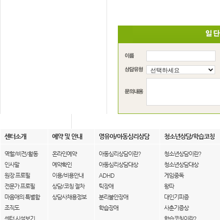
센터소개
예약 및 안내
영유아/아동심리상담
청소년상담/학습코칭
역할/비전/활동
온라인예약
아동심리상담이란?
청소년상담이란?
인사말
예약확인
아동심리상담대상
청소년상담대상
원장 프로필
이용/비용안내
ADHD
게임중독
전문가 프로필
상담/코칭 절차
틱장애
왕따
마음애의 특별함
상담사채용정보
분리불안장애
대인기피증
조직도
학습장애
사춘기증상
센터 시설보기
학습코칭이란?