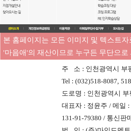
지점개설안내
학습코칭 대상
찾아오시는 길
코칭 프로그램
FIE 인지학습상담
본 홈페이지는 모든 이미지 및 텍스트
'마음애'의 재산이므로 누구든 무단으로
주 소 : 인천광역시 부평
Tel : (032)518-8087, 51
도로명 : 인천광역시 부평
대표자 : 정윤주 / 메일 : 
131-91-79380 / 통
법 인 : (주)마인드멘토즈 