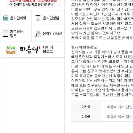
그래서인지 아이의 성격이 소심하고 예
어렸을때부터 낯을 엄청 가리고 지금까지
어린이집도 다닌지 1년 넘어서야 겨우
일주일에 한번씩 보는 할머니할아버지
처음 접하는 일들은 시도하려하지 않고
모르는 사람이있으면 더욱 그렇구요. 
밖에 나가면 말수도 없어지구요
저희 아이를 잘 모르는 사람들은 저희 
현재 배변훈련도
집에서는 기저귀를 바닥에 깔고 똥을 누
배변훈련시작 적정기부터 시도를 해왔는
그나마 집에서는 이런방법으로 누기라
어린이집에서는 아예 똥도 누지 않고 
혼자 또는 친구와 보내보았지만 누지않고
이제 유치원에 들어가는데 걱정이 많이 
어린이집 선생님께서는 저희 아이가 또
매일 보는 친구들인데도 체육활동시간에
아이한테 변기에 언제 할꺼냐고 물어보
도움 부탁드립니다. 두서없는글 읽어주
마음애에서 답
마음애에서 답