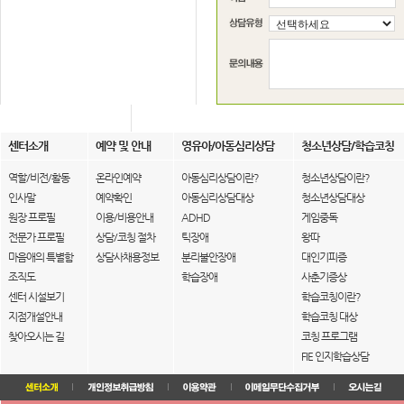
센터소개
예약 및 안내
영유아/아동심리상담
청소년상담/학습코칭
역할/비전/활동
온라인예약
아동심리상담이란?
청소년상담이란?
인사말
예약확인
아동심리상담대상
청소년상담대상
원장 프로필
이용/비용안내
ADHD
게임중독
전문가 프로필
상담/코칭 절차
틱장애
왕따
마음애의 특별함
상담사채용정보
분리불안장애
대인기피증
조직도
학습장애
사춘기증상
센터 시설보기
학습코칭이란?
지점개설안내
학습코칭 대상
찾아오시는 길
코칭 프로그램
FIE 인지학습상담