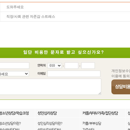
도와주세요
직장/사회 관련 자존감 스트레스
-
-
개인정보수
이용에 동의
청소년상담/학습코칭
성인심리상담
커플/부부/가족/집단상담
청소년상담이란?
성인심리상담이란?
커플/부부상담
청소년상담대상
성인심리상담대상
가족상담