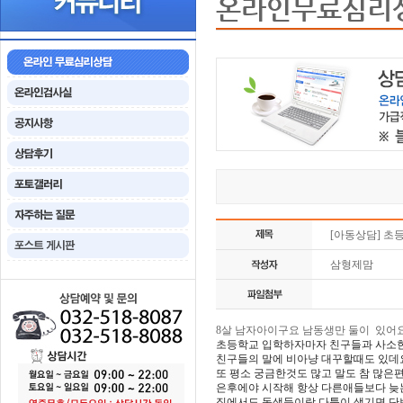
온라인무료심리
[아동상담] 초
삼형제맘
8살 남자아이구요 남동생만 둘이 있어요
초등학교 입학하자마자 친구들과 사소한
친구들의 말에 비아냥 대꾸할때도 있데
또 평소 궁금한것도 많고 말도 참 많은
은후에야 시작해 항상 다른애들보다 
집에서도 동생들이랑 다툼이 생기면 단