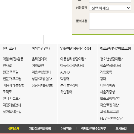
센터소개
예약 및 안내
영유아/아동심리상담
청소년상담/학습코칭
역할/비전/활동
온라인예약
아동심리상담이란?
청소년상담이란?
인사말
예약확인
아동심리상담대상
청소년상담대상
원장 프로필
이용/비용안내
ADHD
게임중독
전문가 프로필
상담/코칭 절차
틱장애
왕따
마음애의 특별함
상담사채용정보
분리불안장애
대인기피증
조직도
학습장애
사춘기증상
센터 시설보기
학습코칭이란?
지점개설안내
학습코칭 대상
찾아오시는 길
코칭 프로그램
FIE 인지학습상담