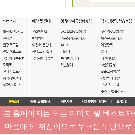
센터소개
예약 및 안내
영유아/아동심리상담
청소년상담/학습코칭
역할/비전/활동
온라인예약
아동심리상담이란?
청소년상담이란?
인사말
예약확인
아동심리상담대상
청소년상담대상
원장 프로필
이용/비용안내
ADHD
게임중독
전문가 프로필
상담/코칭 절차
틱장애
왕따
마음애의 특별함
상담사채용정보
분리불안장애
대인기피증
조직도
학습장애
사춘기증상
센터 시설보기
학습코칭이란?
지점개설안내
학습코칭 대상
찾아오시는 길
코칭 프로그램
FIE 인지학습상담
본 홈페이지는 모든 이미지 및 텍스트
'마음애'의 재산이므로 누구든 무단으로