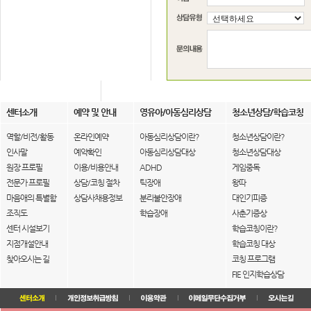
센터소개
예약 및 안내
영유아/아동심리상담
청소년상담/학습코칭
역할/비전/활동
온라인예약
아동심리상담이란?
청소년상담이란?
인사말
예약확인
아동심리상담대상
청소년상담대상
원장 프로필
이용/비용안내
ADHD
게임중독
전문가 프로필
상담/코칭 절차
틱장애
왕따
마음애의 특별함
상담사채용정보
분리불안장애
대인기피증
조직도
학습장애
사춘기증상
센터 시설보기
학습코칭이란?
지점개설안내
학습코칭 대상
찾아오시는 길
코칭 프로그램
FIE 인지학습상담