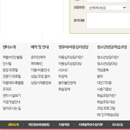
센터소개
예약 및 안내
영유아/아동심리상담
청소년상담/학습코칭
역할/비전/활동
온라인예약
아동심리상담이란?
청소년상담이란?
인사말
예약확인
아동심리상담대상
청소년상담대상
원장 프로필
이용/비용안내
ADHD
게임중독
전문가 프로필
상담/코칭 절차
틱장애
왕따
마음애의 특별함
상담사채용정보
분리불안장애
대인기피증
조직도
학습장애
사춘기증상
센터 시설보기
학습코칭이란?
지점개설안내
학습코칭 대상
찾아오시는 길
코칭 프로그램
FIE 인지학습상담