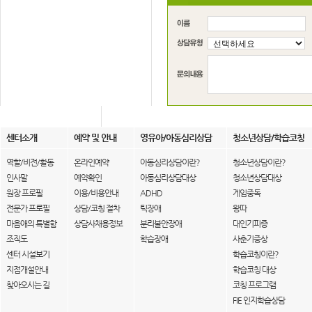
센터소개
예약 및 안내
영유아/아동심리상담
청소년상담/학습코칭
역할/비전/활동
온라인예약
아동심리상담이란?
청소년상담이란?
인사말
예약확인
아동심리상담대상
청소년상담대상
원장 프로필
이용/비용안내
ADHD
게임중독
전문가 프로필
상담/코칭 절차
틱장애
왕따
마음애의 특별함
상담사채용정보
분리불안장애
대인기피증
조직도
학습장애
사춘기증상
센터 시설보기
학습코칭이란?
지점개설안내
학습코칭 대상
찾아오시는 길
코칭 프로그램
FIE 인지학습상담