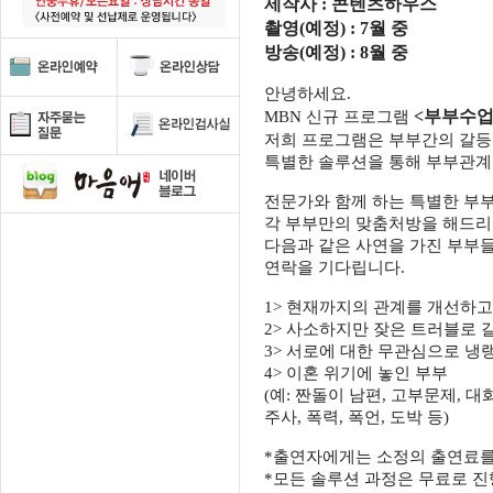
제작사
:
콘텐츠하우스
촬영
(
예정
) : 7
월 중
방송
(
예정
) : 8
월 중
안녕하세요
.
<
부부수업
MBN
신규 프로그램
저희 프로그램은 부부간의 갈등
특별한 솔루션을 통해 부부관계
전문가와 함께 하는 특별한 부
각 부부만의 맞춤처방을 해드리
다음과 같은 사연을 가진 부부
연락을 기다립니다
.
1>
현재까지의 관계를 개선하고 
2>
사소하지만 잦은 트러블로 갈
3>
서로에 대한 무관심으로 냉랭
4>
이혼 위기에 놓인 부부
(
예
:
짠돌이 남편
,
고부문제
,
대
주사
,
폭력
,
폭언
,
도박 등
)
*
출연자에게는 소정의 출연료
*
모든 솔루션 과정은 무료로 