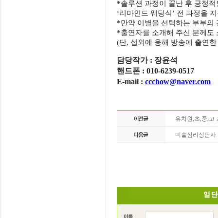
*
솔루션 과정이 끝난 후 긍정적
‘
리마인드 웨딩식
’
전 과정을 
*
만약 이별을 선택하는 부부의
*
출연자를 소개해 주신 분께도
(
단
,
섭외에 응해 방송에 출연한
담당작가
:
장윤석
핸드폰
: 010-6239-0517
E-mail :
ccchow@naver.com
유치원,초,중,고
미술심리상담사 