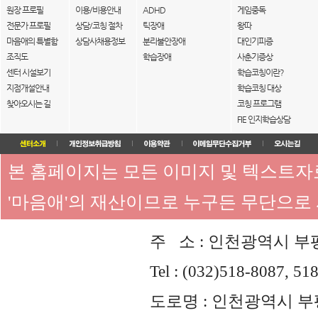
원장 프로필
이용/비용안내
ADHD
게임중독
전문가 프로필
상담/코칭 절차
틱장애
왕따
마음애의 특별함
상담사채용정보
분리불안장애
대인기피증
조직도
학습장애
사춘기증상
센터 시설보기
학습코칭이란?
지점개설안내
학습코칭 대상
찾아오시는 길
코칭 프로그램
FIE 인지학습상담
본 홈페이지는 모든 이미지 및 텍스트
'마음애'의 재산이므로 누구든 무단으로
주 소 : 인천광역시 부평
Tel : (032)518-8087, 51
도로명 : 인천광역시 부평