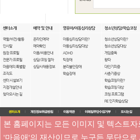
센터소개
예약 및 안내
영유아/아동심리상담
청소년상담/학습코칭
역할/비전/활동
온라인예약
아동심리상담이란?
청소년상담이란?
인사말
예약확인
아동심리상담대상
청소년상담대상
원장 프로필
이용/비용안내
ADHD
게임중독
전문가 프로필
상담/코칭 절차
틱장애
왕따
마음애의 특별함
상담사채용정보
분리불안장애
대인기피증
조직도
학습장애
사춘기증상
센터 시설보기
학습코칭이란?
지점개설안내
학습코칭 대상
찾아오시는 길
코칭 프로그램
FIE 인지학습상담
본 홈페이지는 모든 이미지 및 텍스트
'마음애'의 재산이므로 누구든 무단으로