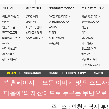
센터소개
예약 및 안내
영유아/아동심리상담
청소년상담/학습코칭
역할/비전/활동
온라인예약
아동심리상담이란?
청소년상담이란?
인사말
예약확인
아동심리상담대상
청소년상담대상
원장 프로필
이용/비용안내
ADHD
게임중독
전문가 프로필
상담/코칭 절차
틱장애
왕따
마음애의 특별함
상담사채용정보
분리불안장애
대인기피증
조직도
학습장애
사춘기증상
센터 시설보기
학습코칭이란?
지점개설안내
학습코칭 대상
찾아오시는 길
코칭 프로그램
FIE 인지학습상담
본 홈페이지는 모든 이미지 및 텍스트
'마음애'의 재산이므로 누구든 무단으로
주 소 : 인천광역시 부평