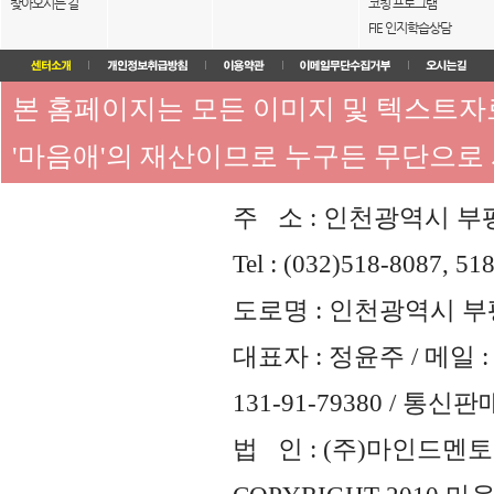
찾아오시는 길
코칭 프로그램
FIE 인지학습상담
본 홈페이지는 모든 이미지 및 텍스트
'마음애'의 재산이므로 누구든 무단으로
주 소 : 인천광역시 부평
Tel : (032)518-8087, 51
도로명 : 인천광역시 부평
대표자 : 정윤주 / 메일 : 
131-91-79380 / 통
법 인 : (주)마인드멘토즈 