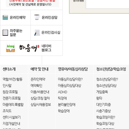
센터소개
예약 및 안내
영유아/아동심리상담
청소년상담/학습코칭
역할/비전/활동
온라인예약
아동심리상담이란?
청소년상담이란?
인사말
예약확인
아동심리상담대상
청소년상담대상
원장 프로필
이용/비용안내
ADHD
게임중독
전문가 프로필
상담/코칭 절차
틱장애
왕따
마음애의 특별함
상담사채용정보
분리불안장애
대인기피증
조직도
학습장애
사춘기증상
센터 시설보기
학습코칭이란?
지점개설안내
학습코칭 대상